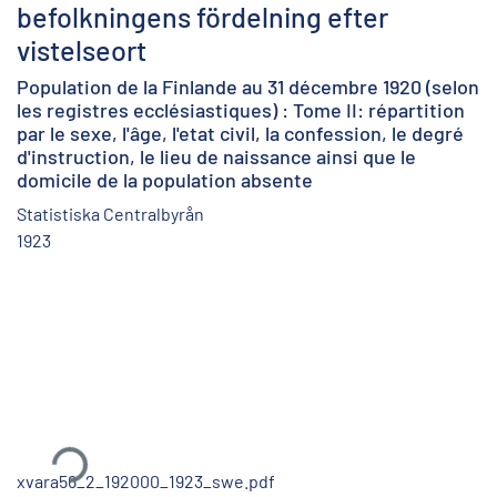
befolkningens fördelning efter
vistelseort
Population de la Finlande au 31 décembre 1920 (selon
les registres ecclésiastiques) : Tome II: répartition
par le sexe, l'âge, l'etat civil, la confession, le degré
d'instruction, le lieu de naissance ainsi que le
domicile de la population absente
Statistiska Centralbyrån
1923
Ladataan...
xvara56_2_192000_1923_swe.pdf