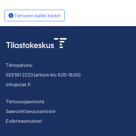
Tietueen kaikki tiedot
Tietopalvelu
029 551 2220
(arkisin klo 9.00-16.00)
info@stat.fi
Tietosuojaseloste
Saavutettavuusseloste
Evästeasetukset