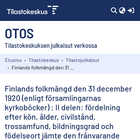
(c
OTOS
Tilastokeskuksen julkaisut verkossa
Etusivu
Tilastokeskus
Tilastojulkaisut
Kokoelmat
Finlands folkmängd den 31 december 1920 (enligt församlingarnas kyrkoböcker) : II delen: fördelning efter kön, ålder, civilstånd, trossamfund, bildningsgrad och födelseort jämte den frånvarande befolkningens fördelning efter vistelseort
Selaa
Finlands folkmängd den 31 december
1920 (enligt församlingarnas
kyrkoböcker) : II delen: fördelning
efter kön, ålder, civilstånd,
trossamfund, bildningsgrad och
födelseort jämte den frånvarande