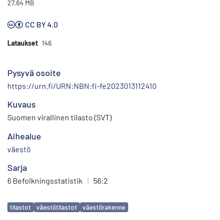
27.64 MB
CC BY 4.0
Lataukset
146
Pysyvä osoite
https://urn.fi/URN:NBN:fi-fe2023013112410
Kuvaus
Suomen virallinen tilasto (SVT)
Aihealue
väestö
Sarja
6 Befolkningsstatistik
|
56:2
Avainsanat
tilastot
väestötilastot
väestörakenne