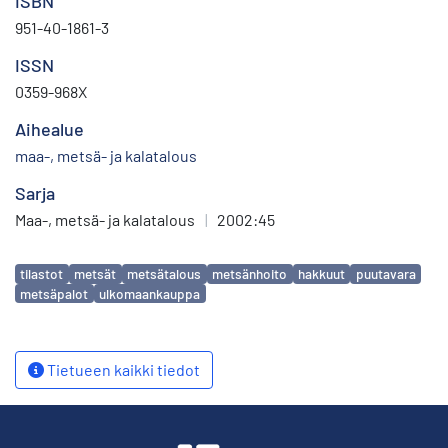
ISBN
951-40-1861-3
ISSN
0359-968X
Aihealue
maa-, metsä- ja kalatalous
Sarja
Maa-, metsä- ja kalatalous
|
2002:45
Avainsanat
tilastot
metsät
metsätalous
metsänhoito
hakkuut
puutavara
metsäpalot
ulkomaankauppa
Tietueen kaikki tiedot