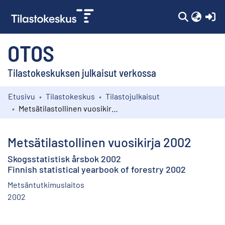
(c
OTOS
Tilastokeskuksen julkaisut verkossa
Etusivu
Tilastokeskus
Tilastojulkaisut
Kokoelmat
Metsätilastollinen vuosikirja 2002
Selaa
Metsätilastollinen vuosikirja 2002
Skogsstatistisk årsbok 2002
Finnish statistical yearbook of forestry 2002
Metsäntutkimuslaitos
2002