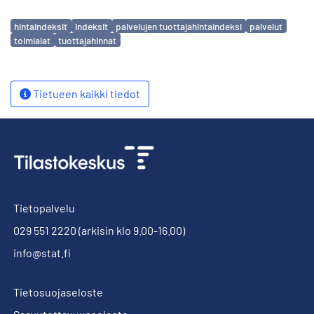
Avainsanat
hintaindeksit
indeksit
palvelujen tuottajahintaindeksi
palvelut
toimialat
tuottajahinnat
Tietueen kaikki tiedot
Tietopalvelu
029 551 2220
(arkisin klo 9.00-16.00)
info@stat.fi
Tietosuojaseloste