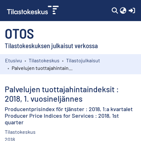
(c
OTOS
Tilastokeskuksen julkaisut verkossa
Etusivu
Tilastokeskus
Tilastojulkaisut
Kokoelmat
Palvelujen tuottajahintaindeksit : 2018, 1. vuosineljännes
Selaa
Palvelujen tuottajahintaindeksit :
2018, 1. vuosineljännes
Producentprisindex för tjänster : 2018, 1:a kvartalet
Producer Price Indices for Services : 2018, 1st
quarter
Tilastokeskus
2018