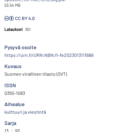
53.54 MB
CC BY 4.0
Lataukset
351
Pysyvä osoite
https://urn.fi/URN:NBN:fi-fe2023013111689
Kuvaus
Suomen virallinen tilasto (SVT)
ISSN
0355-1083
Aihealue
kulttuuri ja viestintä
Sarja
13
|
93