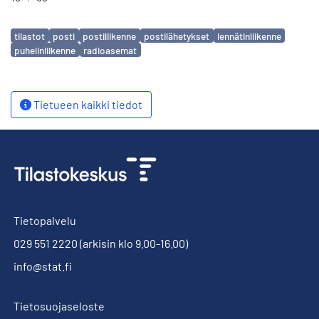
Avainsanat
tilastot
posti
postiliikenne
postilähetykset
lennätinliikenne
puhelinliikenne
radioasemat
Tietueen kaikki tiedot
Tietopalvelu
029 551 2220
(arkisin klo 9.00-16.00)
info@stat.fi
Tietosuojaseloste