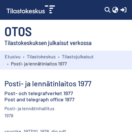
(c
OTOS
Tilastokeskuksen julkaisut verkossa
Etusivu
Tilastokeskus
Tilastojulkaisut
Kokoelmat
Posti- ja lennätinlaitos 1977
Selaa
Posti- ja lennätinlaitos 1977
Post- och telegrafverket 1977
Post and telegraph office 1977
Posti- ja lennätinhallitus
1978
xpostke_197700_1978_dig.pdf