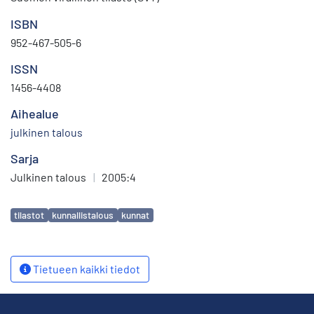
ISBN
952-467-505-6
ISSN
1456-4408
Aihealue
julkinen talous
Sarja
Julkinen talous
|
2005:4
Avainsanat
tilastot
kunnallistalous
kunnat
Tietueen kaikki tiedot