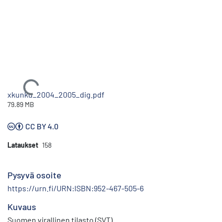
Ladataan...
xkunku_2004_2005_dig.pdf
79.89 MB
CC BY 4.0
Lataukset
158
Pysyvä osoite
https://urn.fi/URN:ISBN:952-467-505-6
Kuvaus
Suomen virallinen tilasto (SVT)