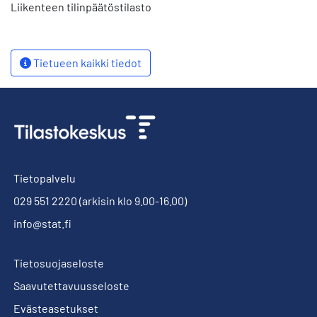
Liikenteen tilinpäätöstilasto
Tietueen kaikki tiedot
Tietopalvelu
029 551 2220
(arkisin klo 9.00-16.00)
info@stat.fi
Tietosuojaseloste
Saavutettavuusseloste
Evästeasetukset