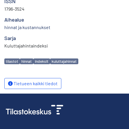
ISSN
1796-3524
Aihealue
hinnat ja kustannukset
Sarja
Kuluttajahintaindeksi
Avainsanat
tilastot
hinnat
indeksit
kuluttajahinnat
Tietueen kaikki tiedot