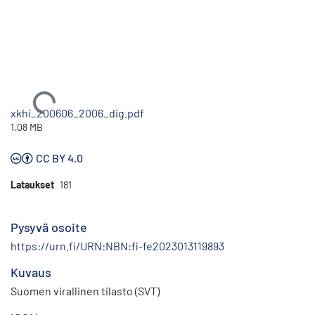
Ladataan...
xkhi_200606_2006_dig.pdf
1.08 MB
CC BY 4.0
Lataukset
181
Pysyvä osoite
https://urn.fi/URN:NBN:fi-fe2023013119893
Kuvaus
Suomen virallinen tilasto (SVT)