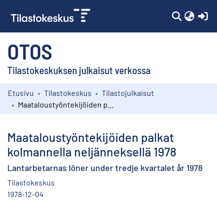
(c
OTOS
Tilastokeskuksen julkaisut verkossa
Etusivu
Tilastokeskus
Tilastojulkaisut
Kokoelmat
Maataloustyöntekijöiden palkat kolmannella neljänneksellä 1978
Selaa
Maataloustyöntekijöiden palkat
kolmannella neljänneksellä 1978
Lantarbetarnas löner under tredje kvartalet år 1978
Tilastokeskus
1978-12-04