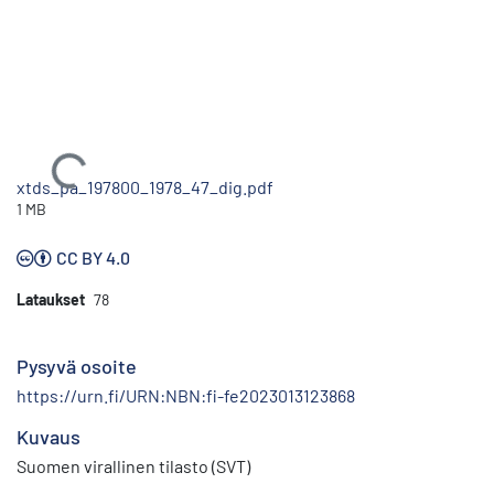
Ladataan...
xtds_pa_197800_1978_47_dig.pdf
1 MB
CC BY 4.0
Lataukset
78
Pysyvä osoite
https://urn.fi/URN:NBN:fi-fe2023013123868
Kuvaus
Suomen virallinen tilasto (SVT)