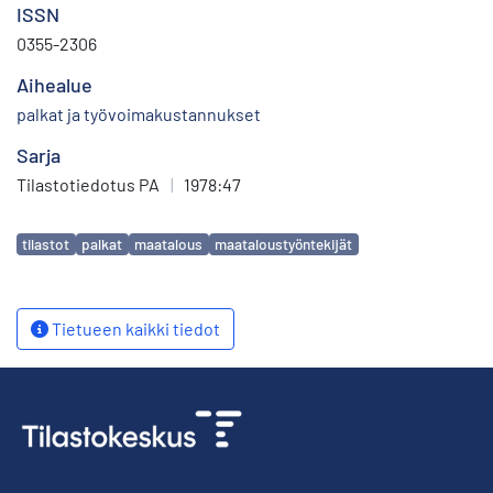
ISSN
0355-2306
Aihealue
palkat ja työvoimakustannukset
Sarja
Tilastotiedotus PA
|
1978:47
Avainsanat
tilastot
palkat
maatalous
maataloustyöntekijät
Tietueen kaikki tiedot