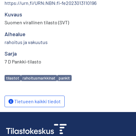
https://urn.fi/URN:NBN:fi-fe2023013110196
Kuvaus
Suomen virallinen tilasto (SVT)
Aihealue
rahoitus ja vakuutus
Sarja
7 D Pankki-tilasto
Avainsanat
tilastot
rahoitusmarkkinat
pankit
Tietueen kaikki tiedot