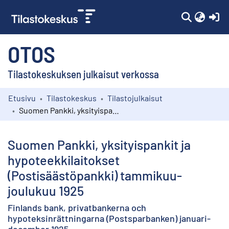
(c
OTOS
Tilastokeskuksen julkaisut verkossa
Etusivu
Tilastokeskus
Tilastojulkaisut
Kokoelmat
Suomen Pankki, yksityispankit ja hypoteekkilaitokset (Postisäästöpankki) tammikuu-joulukuu 1925
Selaa
Suomen Pankki, yksityispankit ja
hypoteekkilaitokset
(Postisäästöpankki) tammikuu-
joulukuu 1925
Finlands bank, privatbankerna och
hypoteksinrättningarna (Postsparbanken) januari-