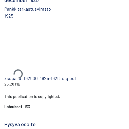
december 1925
Pankkitarkastusvirasto
1925
Ladataan...
xsupa_d_192500_1925-1926_dig.pdf
25.28 MB
This publication is copyrighted.
Lataukset
153
Pysyvä osoite