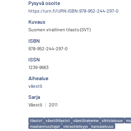
Pysyvä osoite
https://urn.fi/URN:ISBN:978-952-244-297-0
Kuvaus
Suomen virallinen tilasto (SVT)
ISBN
978-952-244-297-0
ISSN
1239-9663
Aihealue
väestö
Sarja
Väestö
|
2011
Avainsanat
tilastot
väestötilastot
väestörakenne
siirtolaisuus
mu
maahanmuuttajat
vieraskielisyys
kansalaisuus