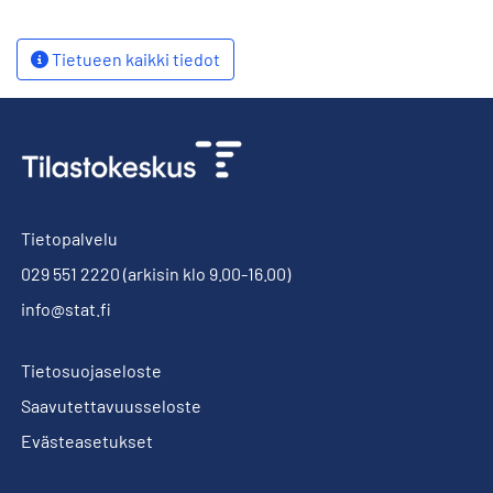
Tietueen kaikki tiedot
Tietopalvelu
029 551 2220
(arkisin klo 9.00-16.00)
info@stat.fi
Tietosuojaseloste
Saavutettavuusseloste
Evästeasetukset