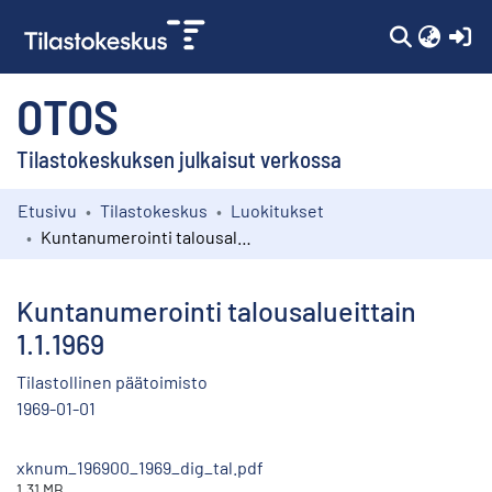
(c
OTOS
Tilastokeskuksen julkaisut verkossa
Etusivu
Tilastokeskus
Luokitukset
Kokoelmat
Kuntanumerointi talousalueittain 1.1.1969
Selaa
Kuntanumerointi talousalueittain
1.1.1969
Tilastollinen päätoimisto
1969-01-01
xknum_196900_1969_dig_tal.pdf
1.31 MB