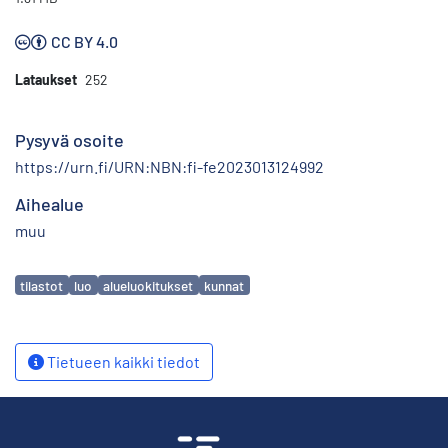
CC BY 4.0
Lataukset
252
Pysyvä osoite
https://urn.fi/URN:NBN:fi-fe2023013124992
Aihealue
muu
Avainsanat
tilastot
luo
alueluokitukset
kunnat
Tietueen kaikki tiedot