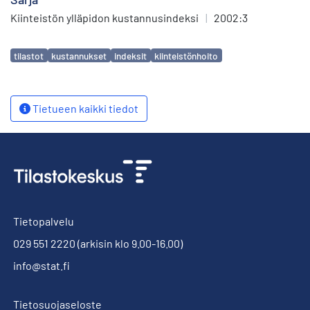
Kiinteistön ylläpidon kustannusindeksi
|
2002:3
Avainsanat
tilastot
kustannukset
indeksit
kiinteistönhoito
Tietueen kaikki tiedot
Tietopalvelu
029 551 2220
(arkisin klo 9.00-16.00)
info@stat.fi
Tietosuojaseloste