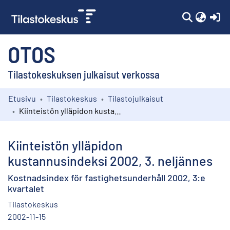
(c
OTOS
Tilastokeskuksen julkaisut verkossa
Etusivu
Tilastokeskus
Tilastojulkaisut
Kokoelmat
Kiinteistön ylläpidon kustannusindeksi 2002, 3. neljännes
Selaa
Kiinteistön ylläpidon
kustannusindeksi 2002, 3. neljännes
Kostnadsindex för fastighetsunderhåll 2002, 3:e
kvartalet
Tilastokeskus
2002-11-15