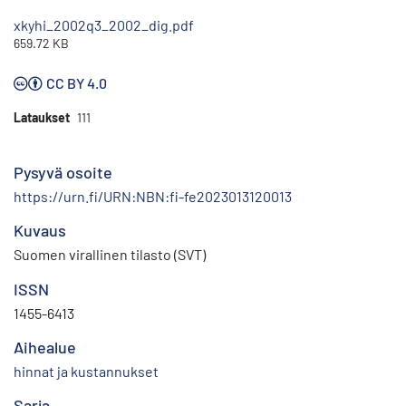
xkyhi_2002q3_2002_dig.pdf
659.72 KB
CC BY 4.0
Lataukset
111
Pysyvä osoite
https://urn.fi/URN:NBN:fi-fe2023013120013
Kuvaus
Suomen virallinen tilasto (SVT)
ISSN
1455-6413
Aihealue
hinnat ja kustannukset
Sarja