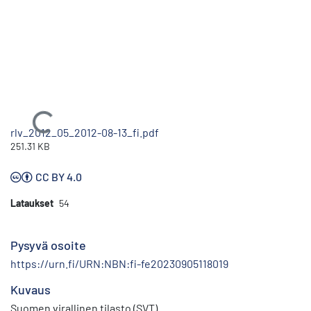
Ladataan...
rlv_2012_05_2012-08-13_fi.pdf
251.31 KB
CC BY 4.0
Lataukset
54
Pysyvä osoite
https://urn.fi/URN:NBN:fi-fe20230905118019
Kuvaus
Suomen virallinen tilasto (SVT)