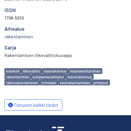
ISSN
1798-5919
Aihealue
rakentaminen
Sarja
Rakentamisen liikevaihtokuvaaja
Avainsanat
indeksit
liikevaihto
maarakennus
maarakentaminen
rakentaminen
suhdannevaihtelut
talonrakennus
talonrakentaminen
toimialat
vesirakentaminen
yritykset
Tietueen kaikki tiedot