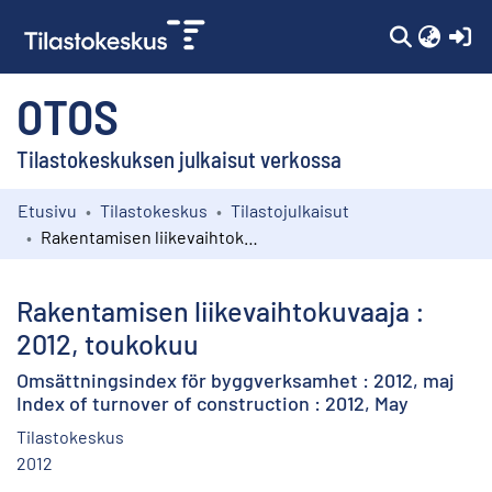
(c
OTOS
Tilastokeskuksen julkaisut verkossa
Etusivu
Tilastokeskus
Tilastojulkaisut
Kokoelmat
Rakentamisen liikevaihtokuvaaja : 2012, toukokuu
Selaa
Rakentamisen liikevaihtokuvaaja :
2012, toukokuu
Omsättningsindex för byggverksamhet : 2012, maj
Index of turnover of construction : 2012, May
Tilastokeskus
2012