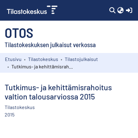
(c
OTOS
Tilastokeskuksen julkaisut verkossa
Etusivu
Tilastokeskus
Tilastojulkaisut
Kokoelmat
Tutkimus- ja kehittämisrahoitus valtion talousarviossa 2015
Selaa
Tutkimus- ja kehittämisrahoitus
valtion talousarviossa 2015
Tilastokeskus
2015