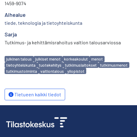
1459-9074
Aihealue
tiede, teknologia ja tietoyhteiskunta
Sarja
Tutkimus- ja kehittämisrahoitus valtion talousarviossa
Avainsanat
julkinen talous
julkiset menot
korkeakoulut
menot
tietoyhteiskunta
tuotekehitys
tutkimuslaitokset
tutkimusmenot
tutkimustoiminta
valtiontalous
yliopistot
Tietueen kaikki tiedot