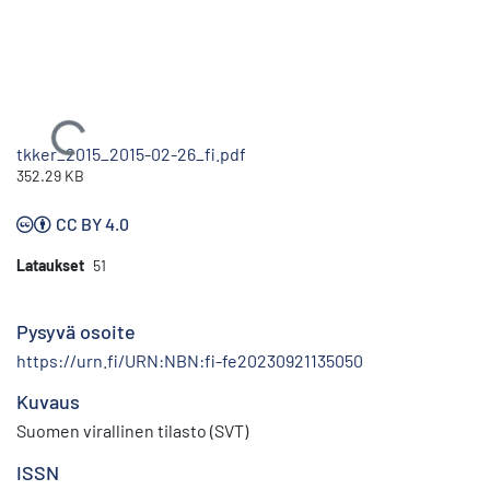
Ladataan...
tkker_2015_2015-02-26_fi.pdf
352.29 KB
CC BY 4.0
Lataukset
51
Pysyvä osoite
https://urn.fi/URN:NBN:fi-fe20230921135050
Kuvaus
Suomen virallinen tilasto (SVT)
ISSN