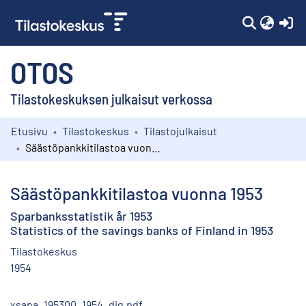
(c
OTOS
Tilastokeskuksen julkaisut verkossa
Etusivu
Tilastokeskus
Tilastojulkaisut
Kokoelmat
Säästöpankkitilastoa vuonna 1953
Selaa
Säästöpankkitilastoa vuonna 1953
Sparbanksstatistik år 1953
Statistics of the savings banks of Finland in 1953
Tilastokeskus
1954
xsapa_195300_1954_dig.pdf