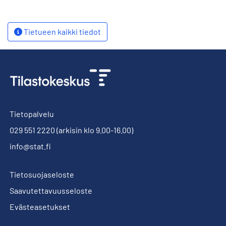
Tietueen kaikki tiedot
Tietopalvelu
029 551 2220
(arkisin klo 9.00-16.00)
info@stat.fi
Tietosuojaseloste
Saavutettavuusseloste
Evästeasetukset