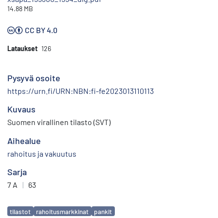
14.88 MB
CC BY 4.0
Lataukset
126
Pysyvä osoite
https://urn.fi/URN:NBN:fi-fe2023013110113
Kuvaus
Suomen virallinen tilasto (SVT)
Aihealue
rahoitus ja vakuutus
Sarja
7 A
|
63
Avainsanat
tilastot
rahoitusmarkkinat
pankit