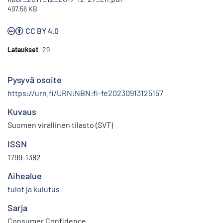
497.56 KB
CC BY 4.0
Lataukset
29
Pysyvä osoite
https://urn.fi/URN:NBN:fi-fe20230913125157
Kuvaus
Suomen virallinen tilasto (SVT)
ISSN
1799-1382
Aihealue
tulot ja kulutus
Sarja
Consumer Confidence