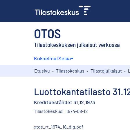
OTOS
Tilastokeskuksen julkaisut verkossa
Kokoelmat
Selaa
Etusivu
Tilastokeskus
Tilastojulkaisut
Luottokantatilasto 31.1
Kreditbeståndet 31.12.1973
Tilastokeskus
1974-08-12
xtds_rt_1974_18_dig.pdf