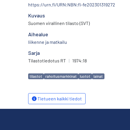
https://urn.fi/URN:NBN:fi-fe202301319272
Kuvaus
Suomen virallinen tilasto (SVT)
Aihealue
liikenne ja matkailu
Sarja
Tilastotiedotus RT
|
1974:18
Avainsanat
tilastot
rahoitusmarkkinat
luotot
lainat
Tietueen kaikki tiedot