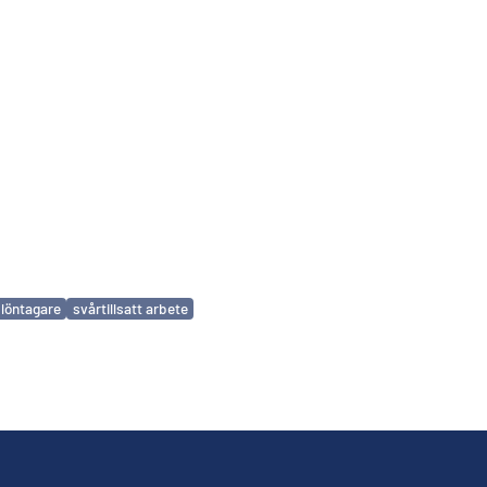
löntagare
svårtillsatt arbete