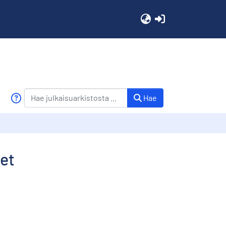
(current)
Hae
let