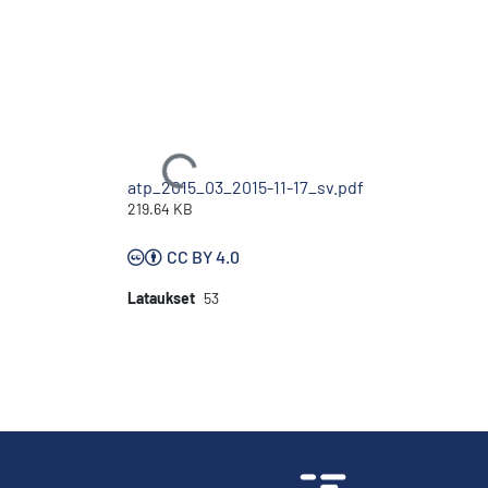
Ladataan...
atp_2015_03_2015-11-17_sv.pdf
219.64 KB
CC BY 4.0
Lataukset
53