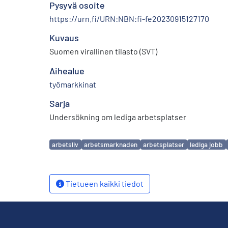
Pysyvä osoite
https://urn.fi/URN:NBN:fi-fe20230915127170
Kuvaus
Suomen virallinen tilasto (SVT)
Aihealue
työmarkkinat
Sarja
Undersökning om lediga arbetsplatser
Avainsanat
arbetsliv
arbetsmarknaden
arbetsplatser
lediga jobb
Tietueen kaikki tiedot