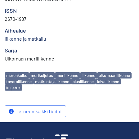
ISSN
2670-1987
Aihealue
liikenne ja matkailu
Sarja
Ulkomaan meriliikenne
Avainsanat
merenkulku
merikuljetus
meriliikenne
liikenne
ulkomaanliikenne
tavaraliikenne
matkustajaliikenne
alusliikenne
laivaliikenne
kuljetus
Tietueen kaikki tiedot