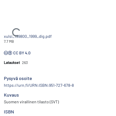
Ladataan...
xulsi_199800_1999_dig.pdf
7.7 MB
CC BY 4.0
Lataukset
263
Pysyvä osoite
https://urn.fi/URN:ISBN:951-727-678-8
Kuvaus
Suomen virallinen tilasto (SVT)
ISBN