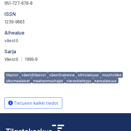
951-727-678-8
ISSN
1239-9663
Aihealue
väestö
Sarja
Väestö
|
1999:9
Avainsanat
tilastot
väestötilastot
väestörakenne
siirtolaisuus
muuttoliike
ulkomaalaiset
maahanmuuttajat
vieraskielisyys
kansalaisuus
Tietueen kaikki tiedot