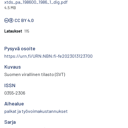
xtds_pa_198600_1986_1_dig.pdf
4.5 MB
CC BY 4.0
Lataukset
115
Pysyvä osoite
https://urn.fi/URN:NBN:fi-fe2023013123700
Kuvaus
Suomen virallinen tilasto (SVT)
ISSN
0355-2306
Aihealue
palkat ja työvoimakustannukset
Sarja