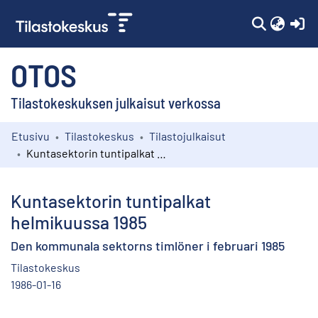
(c
OTOS
Tilastokeskuksen julkaisut verkossa
Etusivu
Tilastokeskus
Tilastojulkaisut
Kokoelmat
Kuntasektorin tuntipalkat helmikuussa 1985
Selaa
Kuntasektorin tuntipalkat
helmikuussa 1985
Den kommunala sektorns timlöner i februari 1985
Tilastokeskus
1986-01-16