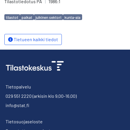
Tilastotiedotus PA
|
1986:1
Avainsanat
tilastot
palkat
julkinen sektori
kunta-ala
Tietueen kaikki tiedot
Tietopalvelu
029 551 2220
(arkisin klo 9.00-16.00)
info@stat.fi
Tietosuojaseloste