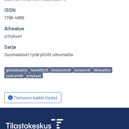
ISSN
1798-4866
Aihealue
yritykset
Sarja
Suomalaiset tytäryhtiöt ulkomailla
Avainsanat
globalisaatio
henkilöstö
investoinnit
konsernit
liikevaihto
tytäryhtiöt
yritykset
Tietueen kaikki tiedot