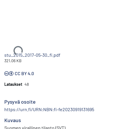
Ladataan...
stu_2015_2017-05-30_fi.pdf
321.06 KB
CC BY 4.0
Lataukset
48
Pysyvä osoite
https://urn.fi/URN:NBN:fi-fe20230919131695
Kuvaus
Suomen virallinen tilasto (SVT)