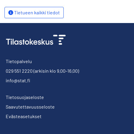
Tietueen kaikki tiedot
Tietopalvelu
029 551 2220
(arkisin klo 9.00-16.00)
info@stat.fi
Tietosuojaseloste
Saavutettavuusseloste
Evästeasetukset