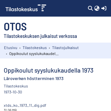
(c
OTOS
Tilastokeskuksen julkaisut verkossa
Etusivu
Tilastokeskus
Tilastojulkaisut
Kokoelmat
Oppikoulut syyslukukaudella 1973
Selaa
Oppikoulut syyslukukaudella 1973
Läroverken höstterminen 1973
Tilastokeskus
1973-10-30
xtds_ko_1973_11_dig.pdf
31.06 MB