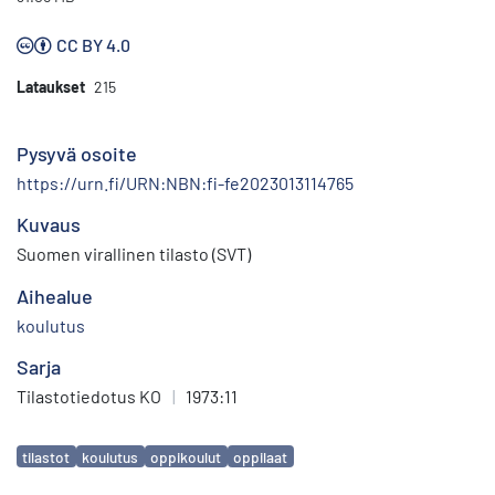
CC BY 4.0
Lataukset
215
Pysyvä osoite
https://urn.fi/URN:NBN:fi-fe2023013114765
Kuvaus
Suomen virallinen tilasto (SVT)
Aihealue
koulutus
Sarja
Tilastotiedotus KO
|
1973:11
Avainsanat
tilastot
koulutus
oppikoulut
oppilaat