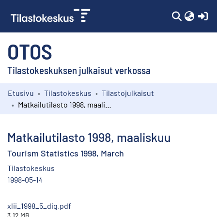
(c
OTOS
Tilastokeskuksen julkaisut verkossa
Etusivu
Tilastokeskus
Tilastojulkaisut
Kokoelmat
Matkailutilasto 1998, maaliskuu
Selaa
Matkailutilasto 1998, maaliskuu
Tourism Statistics 1998, March
Tilastokeskus
1998-05-14
xlii_1998_5_dig.pdf
3.12 MB