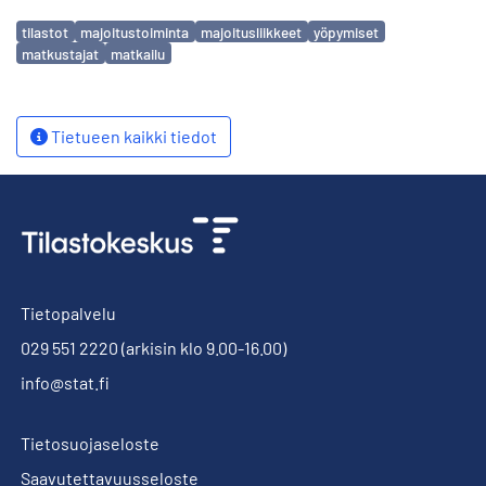
Avainsanat
tilastot
majoitustoiminta
majoitusliikkeet
yöpymiset
matkustajat
matkailu
Tietueen kaikki tiedot
Tietopalvelu
029 551 2220
(arkisin klo 9.00-16.00)
info@stat.fi
Tietosuojaseloste
Saavutettavuusseloste