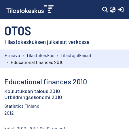
(c
OTOS
Tilastokeskuksen julkaisut verkossa
Etusivu
Tilastokeskus
Tilastojulkaisut
Kokoelmat
Educational finances 2010
Selaa
Educational finances 2010
Koulutuksen talous 2010
Utbildningsekonomi 2010
Statistics Finland
2012
kotal_2010_2012-05-11_en.pdf