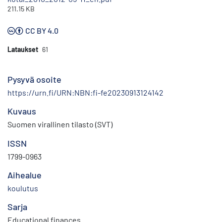
211.15 KB
CC BY 4.0
Lataukset
61
Pysyvä osoite
https://urn.fi/URN:NBN:fi-fe20230913124142
Kuvaus
Suomen virallinen tilasto (SVT)
ISSN
1799-0963
Aihealue
koulutus
Sarja
Educational finances