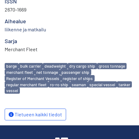
ISSN
2670-1669
Aihealue
liikenne ja matkailu
Sarja
Merchant Fleet
Avainsanat
barge
bulk carrier
deadweight
dry cargo ship
gross tonnage
merchant fleet
net tonnage
passenger ship
Register of Merchant Vessels
register of ships
regular merchant fleet
ro-ro ship
seaman
special vessel
tanker
vessel
Tietueen kaikki tiedot