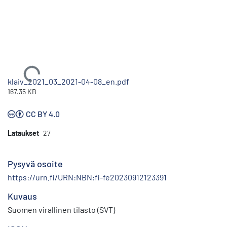
Ladataan...
klaiv_2021_03_2021-04-08_en.pdf
167.35 KB
CC BY 4.0
Lataukset
27
Pysyvä osoite
https://urn.fi/URN:NBN:fi-fe20230912123391
Kuvaus
Suomen virallinen tilasto (SVT)