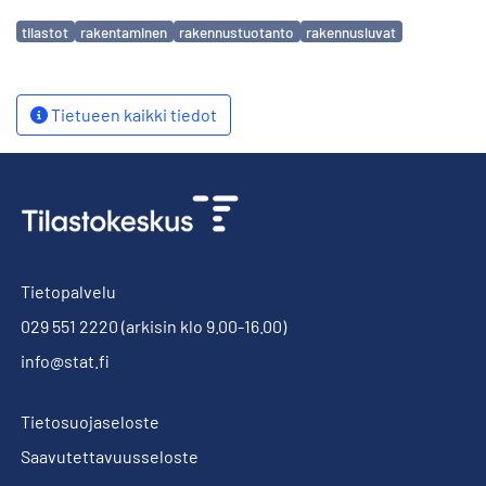
Avainsanat
tilastot
rakentaminen
rakennustuotanto
rakennusluvat
Tietueen kaikki tiedot
Tietopalvelu
029 551 2220
(arkisin klo 9.00-16.00)
info@stat.fi
Tietosuojaseloste
Saavutettavuusseloste