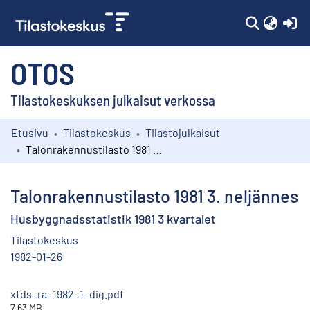
(c
OTOS
Tilastokeskuksen julkaisut verkossa
Etusivu
Tilastokeskus
Tilastojulkaisut
Kokoelmat
Talonrakennustilasto 1981 3. neljännes
Selaa
Talonrakennustilasto 1981 3. neljännes
Husbyggnadsstatistik 1981 3 kvartalet
Tilastokeskus
1982-01-26
xtds_ra_1982_1_dig.pdf
7.63 MB