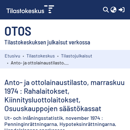
(c
OTOS
Tilastokeskuksen julkaisut verkossa
Etusivu
Tilastokeskus
Tilastojulkaisut
Kokoelmat
Anto- ja ottolainaustilasto, marraskuu 1974 : Rahalaitokset, Kiinnitysluottolaitokset, Osuuskauppojen säästökassat
Selaa
Anto- ja ottolainaustilasto, marraskuu
1974 : Rahalaitokset,
Kiinnitysluottolaitokset,
Osuuskauppojen säästökassat
Ut- och inlåningsstatistik, november 1974 :
Penninginrättningarna, Hypoteksinrättningarna,