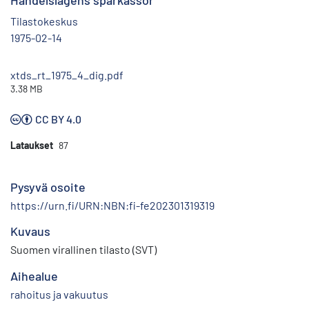
Handelslagens sparkassor
Tilastokeskus
1975-02-14
xtds_rt_1975_4_dig.pdf
3.38 MB
CC BY 4.0
Lataukset
87
Pysyvä osoite
https://urn.fi/URN:NBN:fi-fe202301319319
Kuvaus
Suomen virallinen tilasto (SVT)
Aihealue
rahoitus ja vakuutus