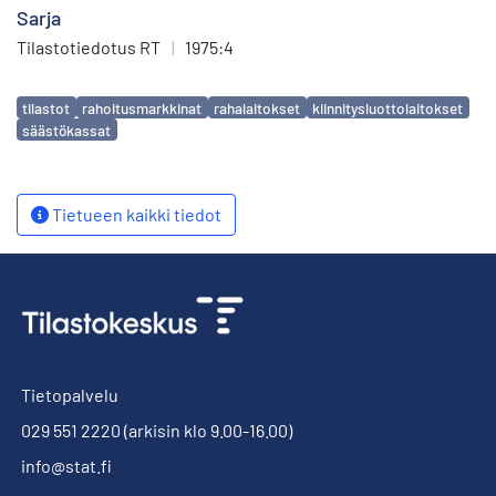
Sarja
Tilastotiedotus RT
|
1975:4
Avainsanat
tilastot
rahoitusmarkkinat
rahalaitokset
kiinnitysluottolaitokset
säästökassat
Tietueen kaikki tiedot
Tietopalvelu
029 551 2220
(arkisin klo 9.00-16.00)
info@stat.fi