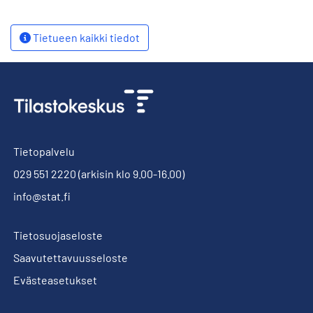
Tietueen kaikki tiedot
Tietopalvelu
029 551 2220
(arkisin klo 9.00-16.00)
info@stat.fi
Tietosuojaseloste
Saavutettavuusseloste
Evästeasetukset