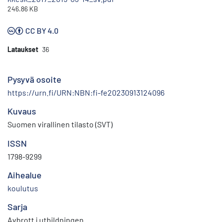
246.86 KB
CC BY 4.0
Lataukset
36
Pysyvä osoite
https://urn.fi/URN:NBN:fi-fe20230913124096
Kuvaus
Suomen virallinen tilasto (SVT)
ISSN
1798-9299
Aihealue
koulutus
Sarja
Avbrott i utbildningen