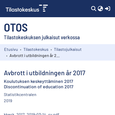
(c
OTOS
Tilastokeskuksen julkaisut verkossa
Etusivu
Tilastokeskus
Tilastojulkaisut
Kokoelmat
Avbrott i utbildningen år 2017
Selaa
Avbrott i utbildningen år 2017
Koulutuksen keskeyttäminen 2017
Discontinuation of education 2017
Statistikcentralen
2019
kkesk_2017_2019-03-14_sv.pdf