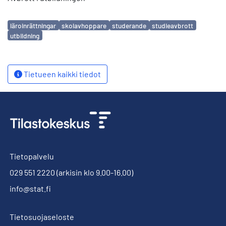
Avainsanat
läroinrättningar
skolavhoppare
studerande
studieavbrott
utbildning
Tietueen kaikki tiedot
Tietopalvelu
029 551 2220
(arkisin klo 9.00-16.00)
info@stat.fi
Tietosuojaseloste