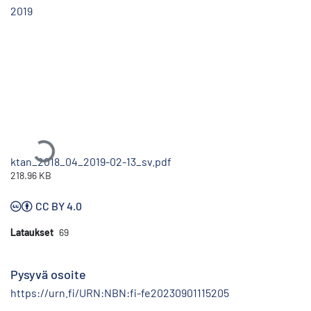
2019
Ladataan...
ktan_2018_04_2019-02-13_sv.pdf
218.96 KB
CC BY 4.0
Lataukset
69
Pysyvä osoite
https://urn.fi/URN:NBN:fi-fe20230901115205