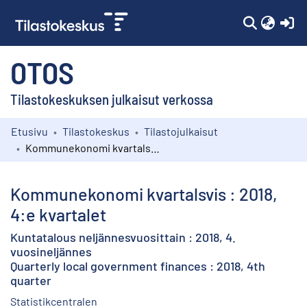
(c
OTOS
Tilastokeskuksen julkaisut verkossa
Etusivu
Tilastokeskus
Tilastojulkaisut
Kokoelmat
Kommunekonomi kvartalsvis : 2018, 4:e kvartalet
Selaa
Kommunekonomi kvartalsvis : 2018,
4:e kvartalet
Kuntatalous neljännesvuosittain : 2018, 4.
vuosineljännes
Quarterly local government finances : 2018, 4th
quarter
Statistikcentralen