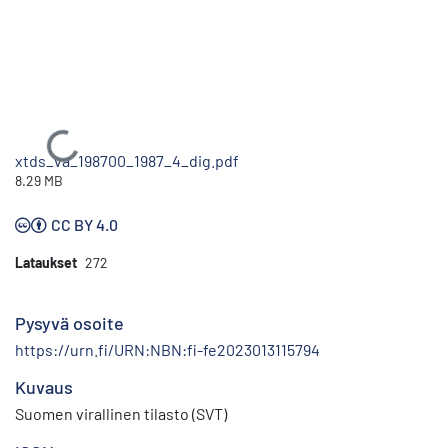
Ladataan...
xtds_va_198700_1987_4_dig.pdf
8.29 MB
CC BY 4.0
Lataukset
272
Pysyvä osoite
https://urn.fi/URN:NBN:fi-fe2023013115794
Kuvaus
Suomen virallinen tilasto (SVT)