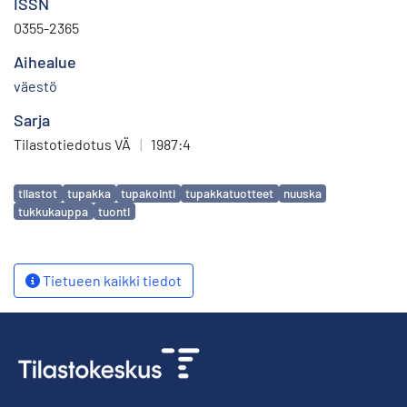
ISSN
0355-2365
Aihealue
väestö
Sarja
Tilastotiedotus VÄ
|
1987:4
Avainsanat
tilastot
tupakka
tupakointi
tupakkatuotteet
nuuska
tukkukauppa
tuonti
Tietueen kaikki tiedot