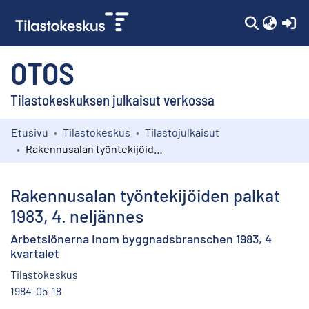
(c
OTOS
Tilastokeskuksen julkaisut verkossa
Etusivu
Tilastokeskus
Tilastojulkaisut
Kokoelmat
Rakennusalan työntekijöiden palkat 1983, 4. neljännes
Selaa
Rakennusalan työntekijöiden palkat
1983, 4. neljännes
Arbetslönerna inom byggnadsbranschen 1983, 4
kvartalet
Tilastokeskus
1984-05-18