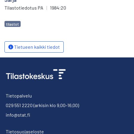
Tilastotiedotus PA
|
1984:20
Avainsanat
tilastot
Tietueen kaikki tiedot
Tietopalvelu
029 551 2220
(arkisin klo 9.00-16.00)
info@stat.fi
Tietosuojaseloste