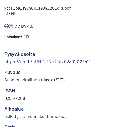
xtds_pa_198400_1984_20_dig.pdf
1.18 MB
CC BY 4.0
Lataukset
119
Pysyvä osoite
https://urn.fi/URN:NBN:fi-fe2023013124411
Kuvaus
Suomen virallinen tilasto (SVT)
ISSN
0355-2306
Aihealue
palkat ja työvoimakustannukset
Sarja