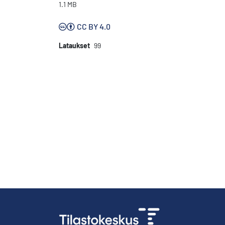
1.1 MB
CC BY 4.0
Lataukset
99