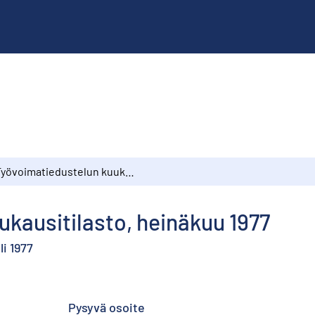
Työvoimatiedustelun kuukausitilasto, heinäkuu 1977
kausitilasto, heinäkuu 1977
i 1977
Pysyvä osoite