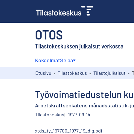
OTOS
Tilastokeskuksen julkaisut verkossa
Kokoelmat
Selaa
Etusivu
Tilastokeskus
Tilastojulkaisut
Työvoimatiedustelun kuu
Arbetskraftsenkätens månadsstatistik, jul
Tilastokeskus
1977-09-14
xtds_ty_197700_1977_19_dig.pdf