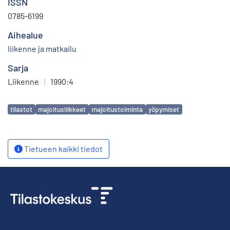
ISSN
0785-6199
Aihealue
liikenne ja matkailu
Sarja
Liikenne
|
1990:4
Avainsanat
tilastot
majoitusliikkeet
majoitustoiminta
yöpymiset
Tietueen kaikki tiedot