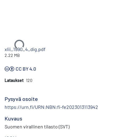
Ladataan...
xlii_1990_4_dig.pdf
2.22 MB
CC BY 4.0
Lataukset
120
Pysyvä osoite
https://urn.fi/URN:NBN:fi-fe2023013113942
Kuvaus
Suomen virallinen tilasto (SVT)