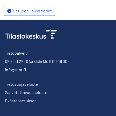
Tietueen kaikki tiedot
Tietopalvelu
029 551 2220
(arkisin klo 9.00-16.00)
info@stat.fi
Tietosuojaseloste
Saavutettavuusseloste
Evästeasetukset