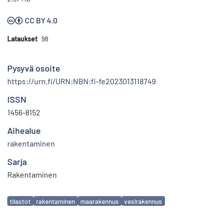
CC BY 4.0
Lataukset
98
Pysyvä osoite
https://urn.fi/URN:NBN:fi-fe2023013118749
ISSN
1456-8152
Aihealue
rakentaminen
Sarja
Rakentaminen
Avainsanat
tilastot
rakentaminen
maarakennus
vesirakennus