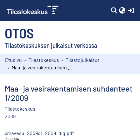
(c
OTOS
Tilastokeskuksen julkaisut verkossa
Etusivu
Tilastokeskus
Tilastojulkaisut
Kokoelmat
Maa- ja vesirakentamisen suhdanteet 1/2009
Selaa
Maa- ja vesirakentamisen suhdanteet
1/2009
Tilastokeskus
2009
xmavesu_2009q1_2009_dig.pdf
2.67 MB