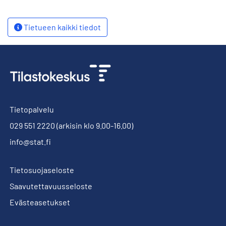
Tietueen kaikki tiedot
Tietopalvelu
029 551 2220
(arkisin klo 9.00-16.00)
info@stat.fi
Tietosuojaseloste
Saavutettavuusseloste
Evästeasetukset