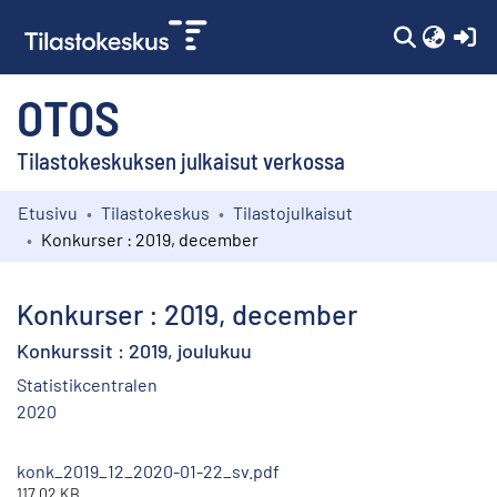
(c
OTOS
Tilastokeskuksen julkaisut verkossa
Etusivu
Tilastokeskus
Tilastojulkaisut
Kokoelmat
Konkurser : 2019, december
Selaa
Konkurser : 2019, december
Konkurssit : 2019, joulukuu
Statistikcentralen
2020
konk_2019_12_2020-01-22_sv.pdf
117.02 KB