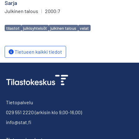
Sarja
Julkinen talous
|
2000:7
Avainsanat
tilastot
julkisyhteisöt
julkinen talous
velat
Tietueen kaikki tiedot
Tietopalvelu
029 551 2220
(arkisin klo 9.00-16.00)
info@stat.fi