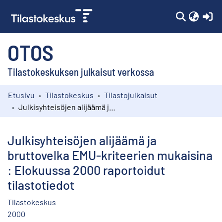
(c
OTOS
Tilastokeskuksen julkaisut verkossa
Etusivu
Tilastokeskus
Tilastojulkaisut
Kokoelmat
Julkisyhteisöjen alijäämä ja bruttovelka EMU-kriteerien mukaisina : Elokuussa 2000 raportoidut tilastotiedot
Selaa
Julkisyhteisöjen alijäämä ja
bruttovelka EMU-kriteerien mukaisina
: Elokuussa 2000 raportoidut
tilastotiedot
Tilastokeskus
2000