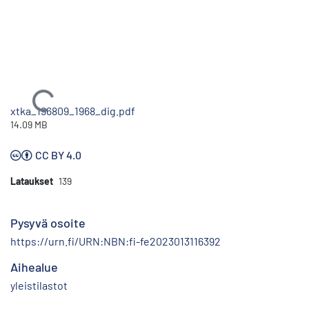
Ladataan...
xtka_196809_1968_dig.pdf
14.09 MB
CC BY 4.0
Lataukset
139
Pysyvä osoite
https://urn.fi/URN:NBN:fi-fe2023013116392
Aihealue
yleistilastot