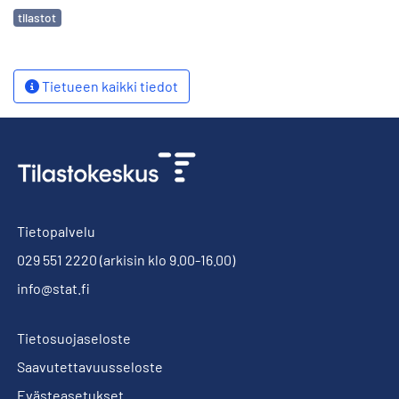
Avainsanat
tilastot
Tietueen kaikki tiedot
Tietopalvelu
029 551 2220
(arkisin klo 9.00-16.00)
info@stat.fi
Tietosuojaseloste
Saavutettavuusseloste
Evästeasetukset