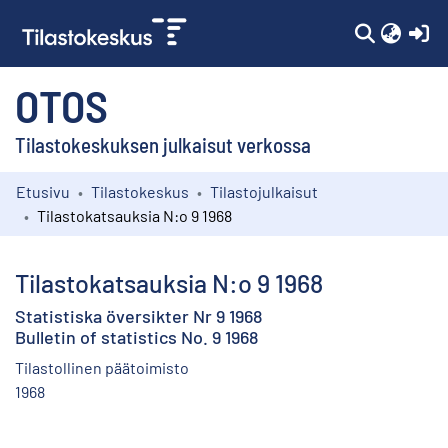
(c
OTOS
Tilastokeskuksen julkaisut verkossa
Etusivu
Tilastokeskus
Tilastojulkaisut
Kokoelmat
Tilastokatsauksia N:o 9 1968
Selaa
Tilastokatsauksia N:o 9 1968
Statistiska översikter Nr 9 1968
Bulletin of statistics No. 9 1968
Tilastollinen päätoimisto
1968