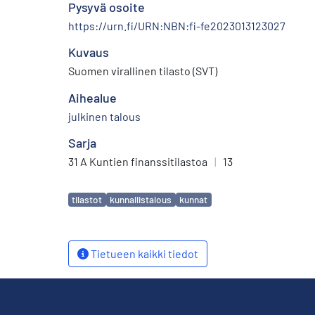
Pysyvä osoite
https://urn.fi/URN:NBN:fi-fe2023013123027
Kuvaus
Suomen virallinen tilasto (SVT)
Aihealue
julkinen talous
Sarja
31 A Kuntien finanssitilastoa
|
13
Avainsanat
tilastot
kunnallistalous
kunnat
Tietueen kaikki tiedot