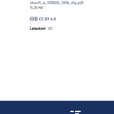
xkunfi_a_193600_1938_dig.pdf
15.35 MB
CC BY 4.0
Lataukset
132