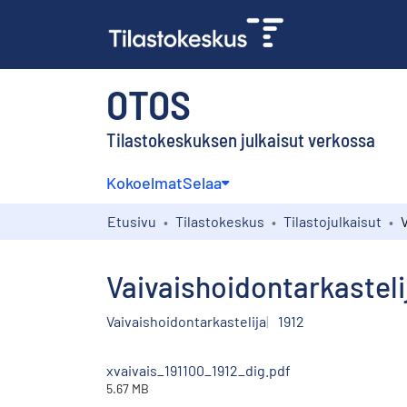
OTOS
Tilastokeskuksen julkaisut verkossa
Kokoelmat
Selaa
Etusivu
Tilastokeskus
Tilastojulkaisut
Vaivaishoidontarkasteli
Vaivaishoidontarkastelija
1912
xvaivais_191100_1912_dig.pdf
5.67 MB