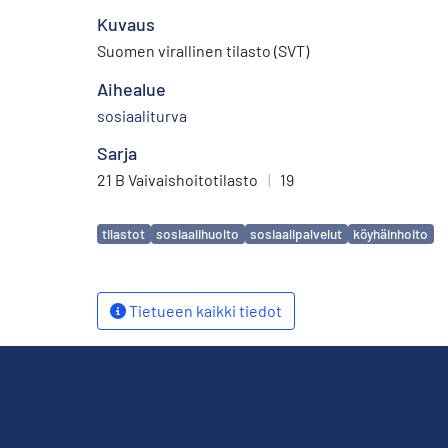
Kuvaus
Suomen virallinen tilasto (SVT)
Aihealue
sosiaaliturva
Sarja
21 B Vaivaishoitotilasto
|
19
Avainsanat
tilastot
sosiaalihuolto
sosiaalipalvelut
köyhäinhoito
Tietueen kaikki tiedot