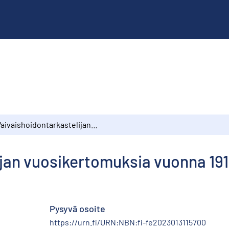
Vaivaishoidontarkastelijan vuosikertomuksia vuonna 1911
jan vuosikertomuksia vuonna 191
Pysyvä osoite
https://urn.fi/URN:NBN:fi-fe2023013115700