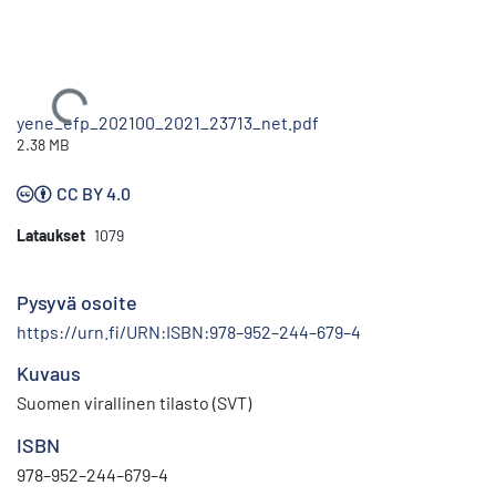
Ladataan...
yene_efp_202100_2021_23713_net.pdf
2.38 MB
CC BY 4.0
Lataukset
1079
Pysyvä osoite
https://urn.fi/URN:ISBN:978–952–244–679–4
Kuvaus
Suomen virallinen tilasto (SVT)
ISBN
978–952–244–679–4