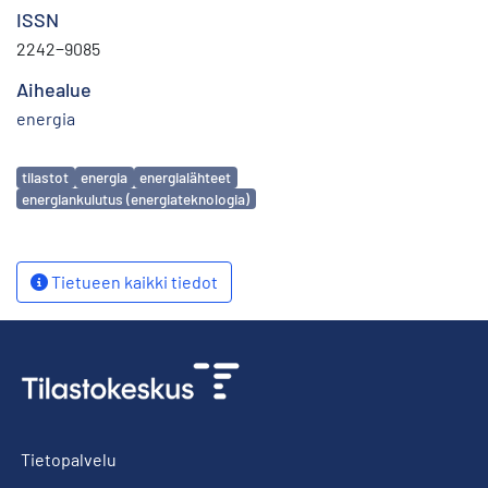
ISSN
2242−9085
Aihealue
energia
Avainsanat
tilastot
energia
energialähteet
energiankulutus (energiateknologia)
Tietueen kaikki tiedot
Tietopalvelu