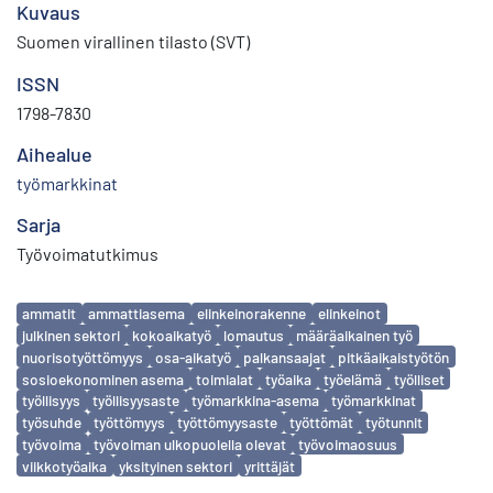
Kuvaus
Suomen virallinen tilasto (SVT)
ISSN
1798-7830
Aihealue
työmarkkinat
Sarja
Työvoimatutkimus
Avainsanat
ammatit
ammattiasema
elinkeinorakenne
elinkeinot
julkinen sektori
kokoaikatyö
lomautus
määräaikainen työ
nuorisotyöttömyys
osa-aikatyö
palkansaajat
pitkäaikaistyötön
sosioekonominen asema
toimialat
työaika
työelämä
työlliset
työllisyys
työllisyysaste
työmarkkina-asema
työmarkkinat
työsuhde
työttömyys
työttömyysaste
työttömät
työtunnit
työvoima
työvoiman ulkopuolella olevat
työvoimaosuus
viikkotyöaika
yksityinen sektori
yrittäjät