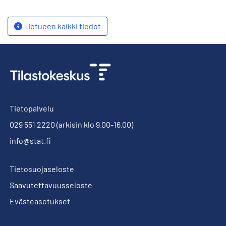
Tietueen kaikki tiedot
Tietopalvelu
029 551 2220
(arkisin klo 9.00-16.00)
info@stat.fi
Tietosuojaseloste
Saavutettavuusseloste
Evästeasetukset