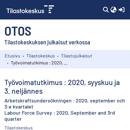
(c
OTOS
Tilastokeskuksen julkaisut verkossa
Etusivu
Tilastokeskus
Tilastojulkaisut
Kokoelmat
Työvoimatutkimus : 2020, syyskuu ja 3. neljännes
Selaa
Työvoimatutkimus : 2020, syyskuu ja
3. neljännes
Arbetskraftsundersökningen : 2020, september och
3:e kvartalet
Labour Force Survey : 2020, September and 3rd
quarter
Tilastokeskus