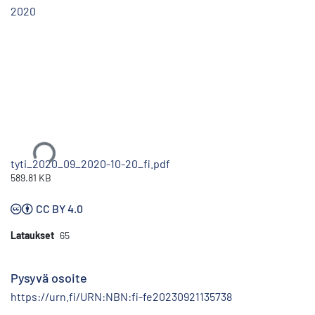
2020
Ladataan...
tyti_2020_09_2020-10-20_fi.pdf
589.81 KB
CC BY 4.0
Lataukset
65
Pysyvä osoite
https://urn.fi/URN:NBN:fi-fe20230921135738