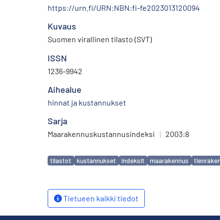
https://urn.fi/URN:NBN:fi-fe2023013120094
Kuvaus
Suomen virallinen tilasto (SVT)
ISSN
1236-9942
Aihealue
hinnat ja kustannukset
Sarja
Maarakennuskustannusindeksi
|
2003:8
Avainsanat
tilastot
kustannukset
indeksit
maarakennus
tienrake
Tietueen kaikki tiedot