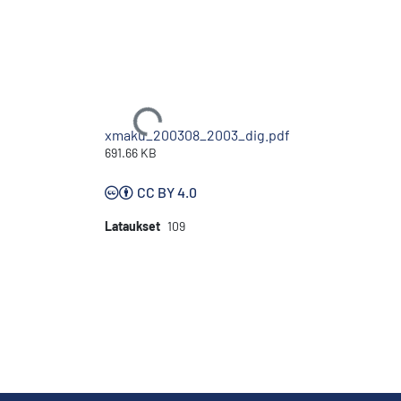
Ladataan...
xmaku_200308_2003_dig.pdf
691.66 KB
CC BY 4.0
Lataukset
109