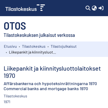
(c
OTOS
Tilastokeskuksen julkaisut verkossa
Etusivu
Tilastokeskus
Tilastojulkaisut
Kokoelmat
Liikepankit ja kiinnitysluottolaitokset 1970
Selaa
Liikepankit ja kiinnitysluottolaitokset
1970
Affärsbankerna och hypoteksinrättningarna 1970
Commercial banks and mortgage banks 1970
Tilastokeskus
1971