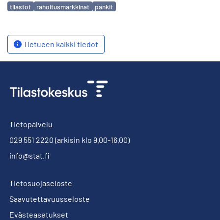
Avainsanat
tilastot
rahoitusmarkkinat
pankit
Tietueen kaikki tiedot
Tietopalvelu
029 551 2220
(arkisin klo 9.00-16.00)
info@stat.fi
Tietosuojaseloste
Saavutettavuusseloste
Evästeasetukset