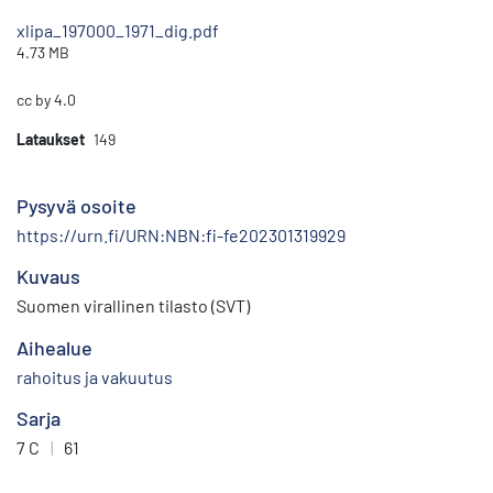
xlipa_197000_1971_dig.pdf
4.73 MB
cc by 4.0
Lataukset
149
Pysyvä osoite
https://urn.fi/URN:NBN:fi-fe202301319929
Kuvaus
Suomen virallinen tilasto (SVT)
Aihealue
rahoitus ja vakuutus
Sarja
7 C
|
61