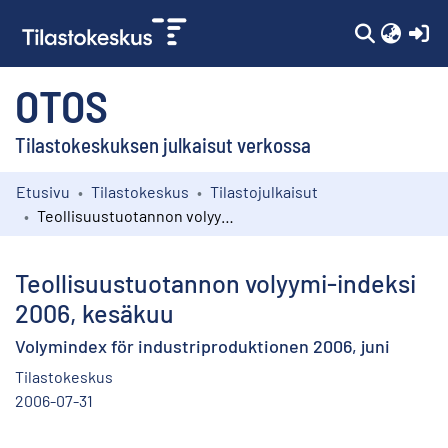
(c
OTOS
Tilastokeskuksen julkaisut verkossa
Etusivu
Tilastokeskus
Tilastojulkaisut
Kokoelmat
Teollisuustuotannon volyymi-indeksi 2006, kesäkuu
Selaa
Teollisuustuotannon volyymi-indeksi
2006, kesäkuu
Volymindex för industriproduktionen 2006, juni
Tilastokeskus
2006-07-31