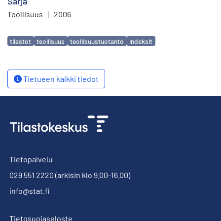
Sarja
Teollisuus
|
2006
Avainsanat
tilastot
teollisuus
teollisuustuotanto
indeksit
Tietueen kaikki tiedot
Tietopalvelu
029 551 2220
(arkisin klo 9.00-16.00)
info@stat.fi
Tietosuojaseloste