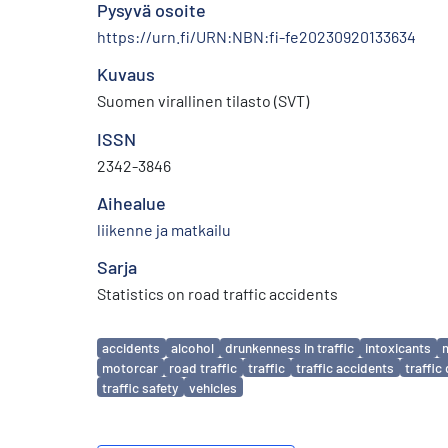
Pysyvä osoite
https://urn.fi/URN:NBN:fi-fe20230920133634
Kuvaus
Suomen virallinen tilasto (SVT)
ISSN
2342-3846
Aihealue
liikenne ja matkailu
Sarja
Statistics on road traffic accidents
Avainsanat
accidents
alcohol
drunkenness in traffic
intoxicants
m
motorcar
road traffic
traffic
traffic accidents
traffi
traffic safety
vehicles