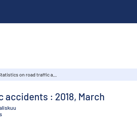
Statistics on road traffic accidents : 2018, March
ic accidents : 2018, March
aliskuu
s