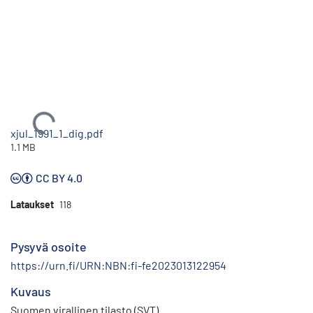
Ladataan...
xjul_1991_1_dig.pdf
1.1 MB
CC BY 4.0
Lataukset
118
Pysyvä osoite
https://urn.fi/URN:NBN:fi-fe2023013122954
Kuvaus
Suomen virallinen tilasto (SVT)