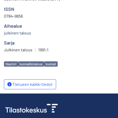
ISSN
0784-9656
Aihealue
julkinen talous
Sarja
Julkinen talous
|
1991:1
Avainsanat
tilastot
kunnallistalous
kunnat
Tietueen kaikki tiedot