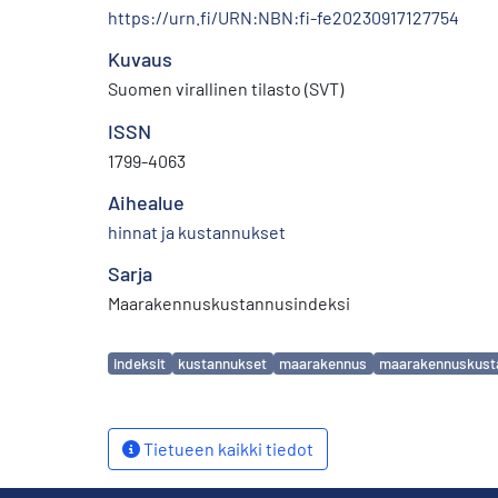
https://urn.fi/URN:NBN:fi-fe20230917127754
Kuvaus
Suomen virallinen tilasto (SVT)
ISSN
1799-4063
Aihealue
hinnat ja kustannukset
Sarja
Maarakennuskustannusindeksi
Avainsanat
indeksit
kustannukset
maarakennus
maarakennuskust
Tietueen kaikki tiedot