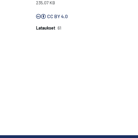
235.07 KB
CC BY 4.0
Lataukset
61