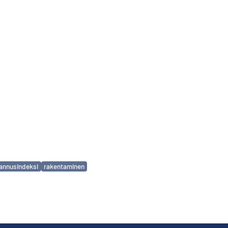
annusindeksi
rakentaminen